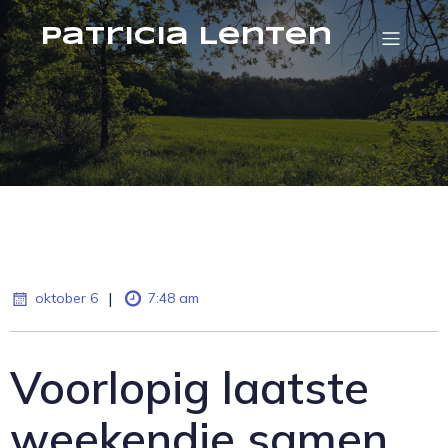
Patricia Lenten
|
oktober 6
7:48 am
Voorlopig laatste
weekendje samen